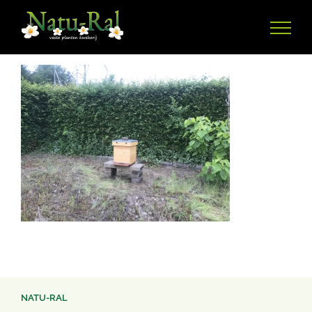
Ga
naar
inhoud
NATU-RAL