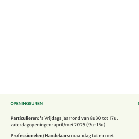
OPENINGSUREN
Particulieren:
‘s Vrijdags jaarrond van 8u30 tot 17u.
zaterdagopeningen: april/mei 2025 (9u-15u)
Professionelen/Handelaars:
maandag tot en met