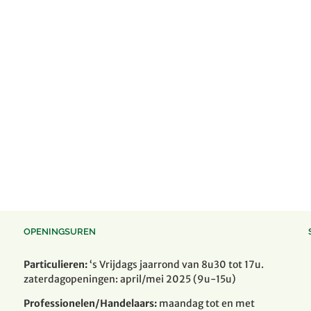
OPENINGSUREN
Particulieren:
‘s Vrijdags jaarrond van 8u30 tot 17u.
zaterdagopeningen: april/mei 2025 (9u-15u)
Professionelen/Handelaars:
maandag tot en met