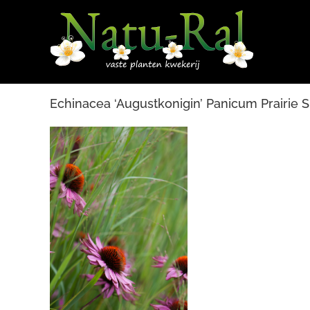
Ga
naar
inhoud
Echinacea ‘Augustkonigin’ Panicum Prairie 