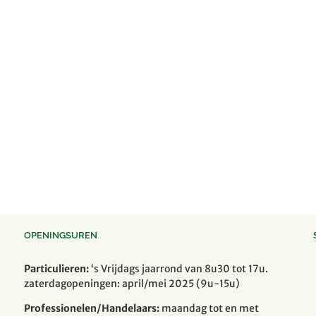
OPENINGSUREN
Particulieren:
‘s Vrijdags jaarrond van 8u30 tot 17u.
zaterdagopeningen: april/mei 2025 (9u-15u)
Professionelen/Handelaars:
maandag tot en met