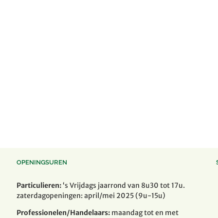
OPENINGSUREN
Particulieren:
‘s Vrijdags jaarrond van 8u30 tot 17u.
zaterdagopeningen: april/mei 2025 (9u-15u)
Professionelen/Handelaars:
maandag tot en met